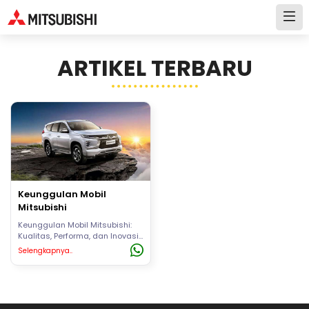
ARTIKEL TERBARU
Keunggulan Mobil
Mitsubishi
Keunggulan Mobil Mitsubishi:
Kualitas, Performa, dan Inovasi
TerdepanMobil Mitsubishi
Selengkapnya..
sudah dikenal sebagai salah
satu merek otomotif
terkemuka...